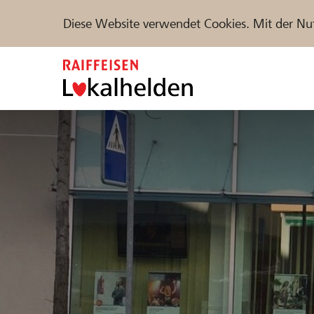
Diese Website verwendet Cookies. Mit der Nu
Zum
Inhalt
springen
Unterstützen
Hilfe & Support
Partne
Projekte und Organisationen finden
DE
FR
IT