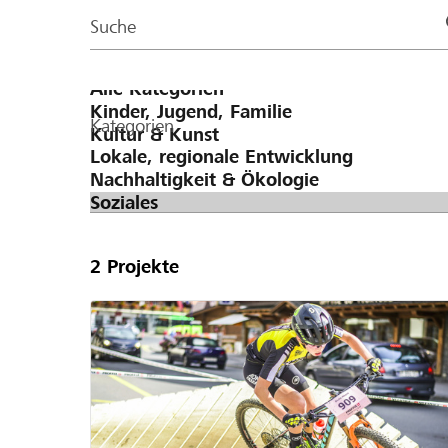
Page
Suche
Kategorien
2
Projekte