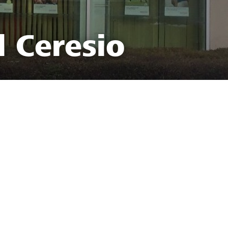
l Ceresio