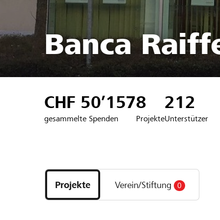
Banca Raiffe
CHF 50’157
8
212
gesammelte Spenden
Projekte
Unterstützer
Entdecke
Projekte
Projekte
Verein/Stiftung
0
und
Organisationen
der