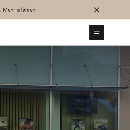
u.
Mehr erfahren
Navigationsm
öffnen
Anmelden
Registrieren
Jetzt starten