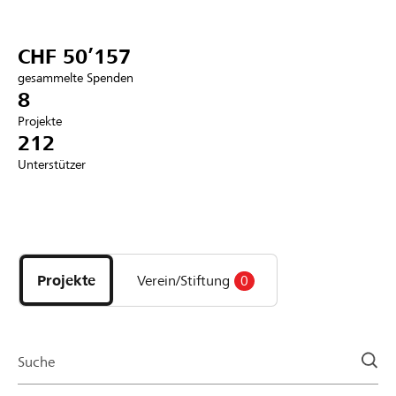
Partner / Raiffeisenbank
CHF 50’157
gesammelte Spenden
8
Projekte
Anmelden
212
Unterstützer
Registrieren
Entdecke
DE
FR
IT
Projekte
und
Projekte
Verein/Stiftung
0
Organisationen
der
Page
Suche