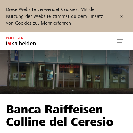
Diese Website verwendet Cookies. Mit der
Nutzung der Website stimmst du dem Einsatz
von Cookies zu.
Mehr erfahren
Zum
Inhalt
Navig
springen
öffnen
Jetzt starten
Projekte und Organisationen finden
Banca Raiffeisen
Unterstützen
Colline del Ceresio
Hilfe & Support