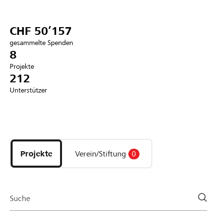
Partner / Raiffeisenbank
CHF 50’157
gesammelte Spenden
8
Projekte
Anmelden
212
Unterstützer
Registrieren
Entdecke
DE
FR
IT
Projekte
und
Projekte
Verein/Stiftung
0
Organisationen
der
Page
Suche