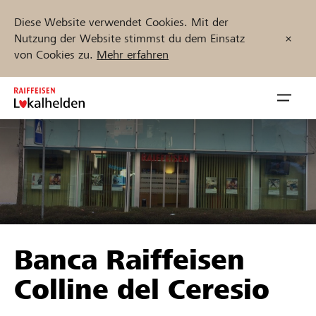
Diese Website verwendet Cookies. Mit der
Nutzung der Website stimmst du dem Einsatz
von Cookies zu.
Mehr erfahren
Zum
Inhalt
Navig
springen
öffnen
Jetzt starten
Projekte und Organisationen finden
Banca Raiffeisen
Unterstützen
Colline del Ceresio
Hilfe & Support