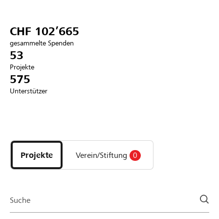
Partner / Raiffeisenbank
CHF 102’665
gesammelte Spenden
53
Projekte
Anmelden
575
Unterstützer
Registrieren
Entdecke
DE
FR
IT
Projekte
und
Projekte
Verein/Stiftung
0
Organisationen
der
Page
Suche