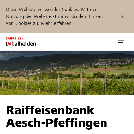
Diese Website verwendet Cookies. Mit der
Nutzung der Website stimmst du dem Einsatz
von Cookies zu.
Mehr erfahren
Zum
Inhalt
Navig
springen
öffnen
Jetzt starten
Projekte und Organisationen finden
Raiffeisenbank
Unterstützen
Aesch-Pfeffingen
Hilfe & Support