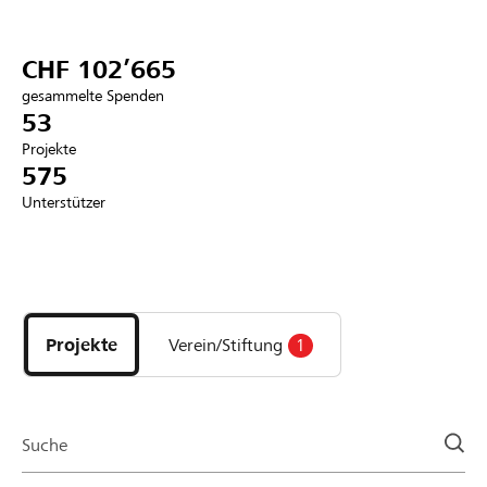
Partner / Raiffeisenbank
CHF 102’665
gesammelte Spenden
53
Projekte
Anmelden
575
Unterstützer
Registrieren
Entdecke
DE
FR
IT
Projekte
und
Projekte
Verein/Stiftung
1
Organisationen
der
Page
Suche