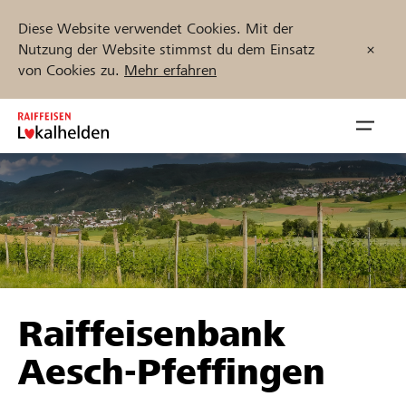
Diese Website verwendet Cookies. Mit der
Nutzung der Website stimmst du dem Einsatz
von Cookies zu.
Mehr erfahren
Zum
Inhalt
Navig
springen
öffnen
Jetzt starten
Projekte und Organisationen finden
Raiffeisenbank
Unterstützen
Aesch-Pfeffingen
Hilfe & Support