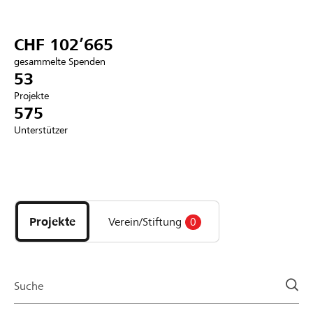
Partner / Raiffeisenbank
CHF 102’665
gesammelte Spenden
53
Projekte
Anmelden
575
Unterstützer
Registrieren
Entdecke
DE
FR
IT
Projekte
und
Projekte
Verein/Stiftung
0
Organisationen
der
Page
Suche