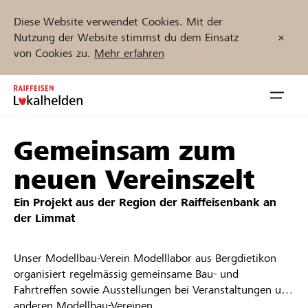
Diese Website verwendet Cookies. Mit der
Nutzung der Website stimmst du dem Einsatz
von Cookies zu.
Mehr erfahren
Zum
Inhalt
Navig
springen
öffnen
Gemeinsam zum
Jetzt starten
neuen Vereinszelt
Ein Projekt aus der Region der
Raiffeisenbank an
der Limmat
Projekte und Organisationen finden
Unser Modellbau-Verein Modelllabor aus Bergdietikon
Unterstützen
organisiert regelmässig gemeinsame Bau- und
Fahrtreffen sowie Ausstellungen bei Veranstaltungen und
Hilfe & Support
anderen Modellbau-Vereinen.