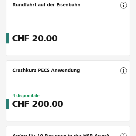
Rundfahrt auf der Eisenbahn
CHF
20.00
Crashkurs PECS Anwendung
Limitiert
4
disponibile
auf
CHF
200.00
5
Apéro für 10 Personen in der HSR ArenA