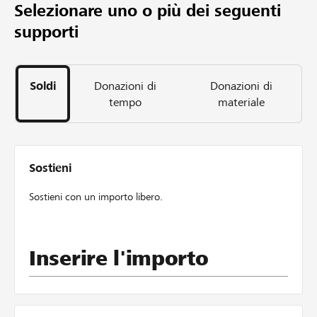
Selezionare uno o più dei seguenti
CHF 20’000
supporti
Importo desiderato
18
Sostegni
32
Soldi
Donazioni di
Donazioni di
tempo
materiale
giorni
Sostieni
Sostieni con un importo libero.
Inserire l'importo