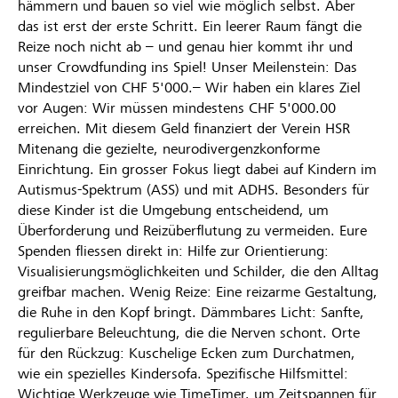
hämmern und bauen so viel wie möglich selbst. Aber
das ist erst der erste Schritt. Ein leerer Raum fängt die
Reize noch nicht ab – und genau hier kommt ihr und
unser Crowdfunding ins Spiel! Unser Meilenstein: Das
Mindestziel von CHF 5'000.– Wir haben ein klares Ziel
vor Augen: Wir müssen mindestens CHF 5'000.00
erreichen. Mit diesem Geld finanziert der Verein HSR
Mitenang die gezielte, neurodivergenzkonforme
Einrichtung. Ein grosser Fokus liegt dabei auf Kindern im
Autismus-Spektrum (ASS) und mit ADHS. Besonders für
diese Kinder ist die Umgebung entscheidend, um
Überforderung und Reizüberflutung zu vermeiden. Eure
Spenden fliessen direkt in: Hilfe zur Orientierung:
Visualisierungsmöglichkeiten und Schilder, die den Alltag
greifbar machen. Wenig Reize: Eine reizarme Gestaltung,
die Ruhe in den Kopf bringt. Dämmbares Licht: Sanfte,
regulierbare Beleuchtung, die die Nerven schont. Orte
für den Rückzug: Kuschelige Ecken zum Durchatmen,
wie ein spezielles Kindersofa. Spezifische Hilfsmittel:
Wichtige Werkzeuge wie TimeTimer, um Zeitspannen für