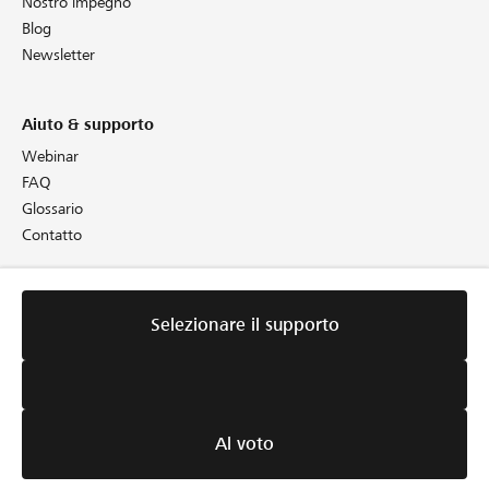
Nostro impegno
Blog
Newsletter
Aiuto & supporto
Webinar
FAQ
Glossario
Contatto
Informazioni giuridiche
Selezionare il supporto
Selezionare il supporto
Direttive
CGA
Cookie Policy
Protezione dei dati
Colophon
Al voto
Al voto