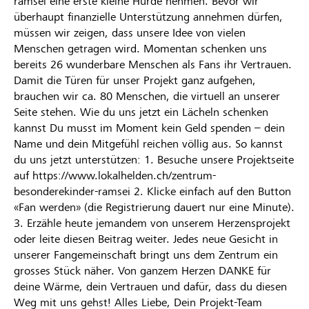
ramsei eine erste kleine Hürde nehmen. Bevor wir
überhaupt finanzielle Unterstützung annehmen dürfen,
müssen wir zeigen, dass unsere Idee von vielen
Menschen getragen wird. Momentan schenken uns
bereits 26 wunderbare Menschen als Fans ihr Vertrauen.
Damit die Türen für unser Projekt ganz aufgehen,
brauchen wir ca. 80 Menschen, die virtuell an unserer
Seite stehen. Wie du uns jetzt ein Lächeln schenken
kannst Du musst im Moment kein Geld spenden – dein
Name und dein Mitgefühl reichen völlig aus. So kannst
du uns jetzt unterstützen: 1. Besuche unsere Projektseite
auf https://www.lokalhelden.ch/zentrum-
besonderekinder-ramsei 2. Klicke einfach auf den Button
«Fan werden» (die Registrierung dauert nur eine Minute).
3. Erzähle heute jemandem von unserem Herzensprojekt
oder leite diesen Beitrag weiter. Jedes neue Gesicht in
unserer Fangemeinschaft bringt uns dem Zentrum ein
grosses Stück näher. Von ganzem Herzen DANKE für
deine Wärme, dein Vertrauen und dafür, dass du diesen
Weg mit uns gehst! Alles Liebe, Dein Projekt-Team