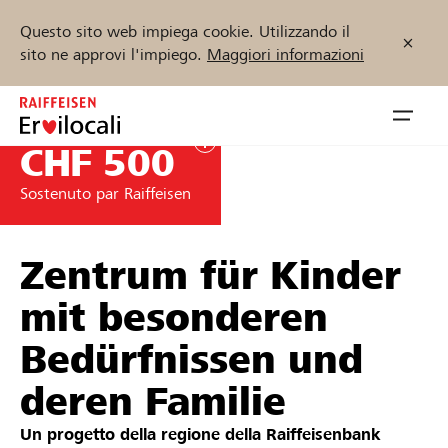
Questo sito web impiega cookie. Utilizzando il
sito ne approvi l'impiego.
Maggiori informazioni
Zum
Inhalt
Navig
springen
öffnen
CHF 500
Sostenuto par Raiffeisen
Inizia ora
Zentrum für Kinder
Trova progetti e organizzazioni
mit besonderen
Bedürfnissen und
Sostenere
deren Familie
Aiuto & supporto
Un progetto della regione della
Raiffeisenbank