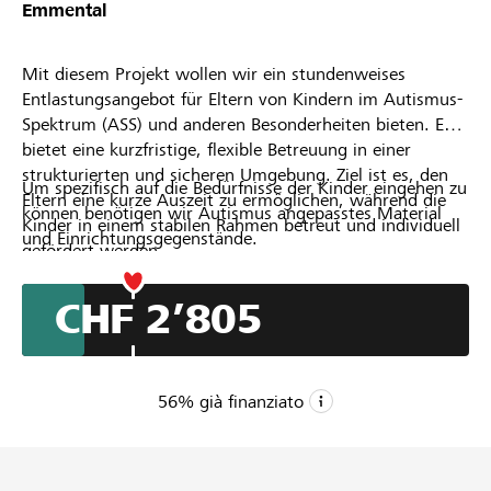
Partner / Banche Raiffeisen
Emmental
Mit diesem Projekt wollen wir ein stundenweises
Entlastungsangebot für Eltern von Kindern im Autismus-
Spektrum (ASS) und anderen Besonderheiten bieten. Es
Collegarsi
bietet eine kurzfristige, flexible Betreuung in einer
strukturierten und sicheren Umgebung. Ziel ist es, den
Um spezifisch auf die Bedürfnisse der Kinder eingehen zu
Registrazione
Eltern eine kurze Auszeit zu ermöglichen, während die
können benötigen wir Autismus angepasstes Material
Kinder in einem stabilen Rahmen betreut und individuell
und Einrichtungsgegenstände.
gefördert werden.
DE
FR
IT
CHF 2’805
56
% già finanziato
CHF 5’000
Importo minimo