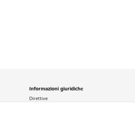
Informazioni giuridiche
Direttive
CGA
Cookie Policy
Protezione dei dati
Colophon