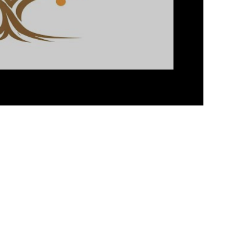
ww.lokalhelden.ch/it/zentrum-
kinder-
og_progetto/beitrag/baustellen-