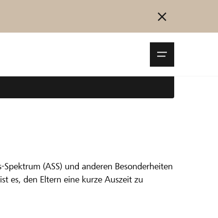
Navigationsm
öffnen
Collegarsi
Registrazione
Inizia ora
us-Spektrum (ASS) und anderen Besonderheiten
sonderen
ist es, den Eltern eine kurze Auszeit zu
milie