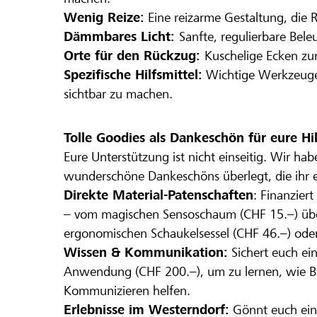
Wenig Reize:
Eine reizarme Gestaltung, die R
Dämmbares Licht:
Sanfte, regulierbare Bele
Orte für den Rückzug:
Kuschelige Ecken zu
Spezifische Hilfsmittel:
Wichtige Werkzeuge 
sichtbar zu machen.
Tolle Goodies als Dankeschön für eure Hil
Eure Unterstützung ist nicht einseitig. Wir ha
wunderschöne Dankeschöns überlegt, die ihr 
Direkte Material-Patenschaften
: Finanzier
– vom magischen Sensoschaum (CHF 15.–) übe
ergonomischen Schaukelsessel (CHF 46.–) oder
Wissen & Kommunikation:
Sichert euch ei
Anwendung (CHF 200.–), um zu lernen, wie Bi
Kommunizieren helfen.
Erlebnisse im Westerndorf:
Gönnt euch eine