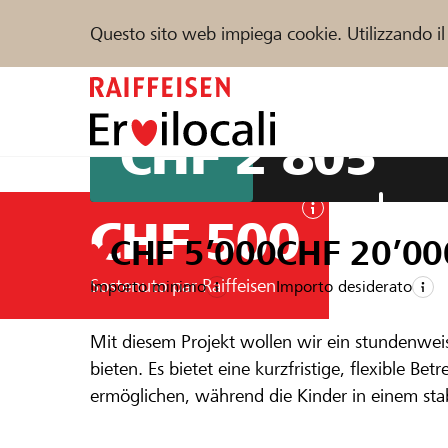
Questo sito web impiega cookie. Utilizzando il
Zum
Inhalt
springen
CHF 2’805
Sostenere
Aiuto & supporto
Partner
CHF 500
CHF 5’000
CHF 20’00
Trova progetti e organizzazioni
Sostenuto par Raiffeisen
Importo minimo
Importo desiderato
Un progetto della regione della
Raiffeis
Mit diesem Projekt wollen wir ein stundenwei
Zentrum für
bieten. Es bietet eine kurzfristige, flexible Be
DE
FR
IT
ermöglichen, während die Kinder in einem sta
Bedürfnisse