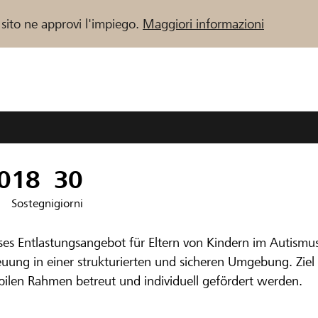
 sito ne approvi l'impiego.
Maggiori informazioni
 / Banche Raiffeisen
0
18
30
Sostegni
giorni
enbank Emmental
ses Entlastungsangebot für Eltern von Kindern im Autism
 Kinder mit be
treuung in einer strukturierten und sicheren Umgebung. Ziel 
bilen Rahmen betreut und individuell gefördert werden.
n und deren Fa