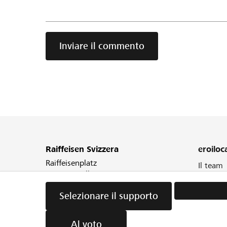
was-
in-
ramsei-
p10540.h
Inviare il commento
Raiffeisen Svizzera
eroiloca
Raiffeisenplatz
Il team
9001 St.Gallen
Nostro
Blog
Selezionare il supporto
Newslet
Al voto