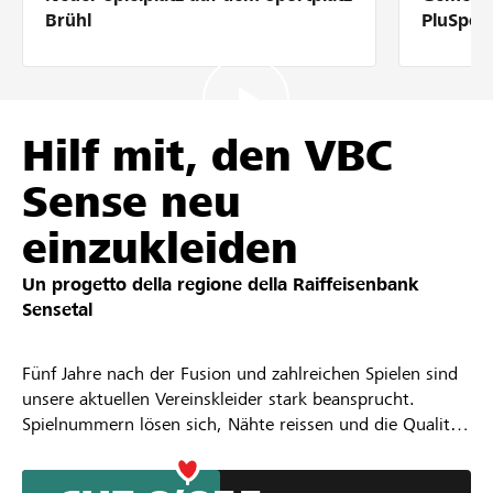
Partner / Banche Raiffeisen
Brühl
PluSpor
Collegarsi
Hilf mit, den VBC
Sense neu
Registrazione
einzukleiden
Un progetto della regione della
Raiffeisenbank
DE
FR
IT
Sensetal
Fünf Jahre nach der Fusion und zahlreichen Spielen sind
unsere aktuellen Vereinskleider stark beansprucht.
Spielnummern lösen sich, Nähte reissen und die Qualität
lässt sichtbar nach. Um weiterhin geschlossen,
professionell und mit Teamgeist aufzutreten, benötigen