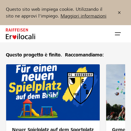
Questo sito web impiega cookie. Utilizzando il
sito ne approvi l'impiego.
Maggiori informazioni
Zum
Inhalt
Navig
springen
öffnen
Questo progetto è finito.
Raccomandiamo:
Inizia ora
Trova progetti e organizzazioni
Sostenere
Aiuto & supporto
Neuer Spielplatz auf dem Sportplatz
Gemeins