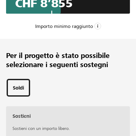
CHF 8’855
wir neue Vereinskleidung für die nächsten Jahre. Mit
eurer Unterstützung können wir diesen nächsten Schritt
gemeinsam gehen.
Importo minimo raggiunto
CHF 7’500
Importo minimo
Per il progetto è stato possibile
CHF 20’000
selezionare i seguenti sostegni
Importo desiderato
130
Sostegni
Soldi
Sostieni
Sostieni con un importo libero.