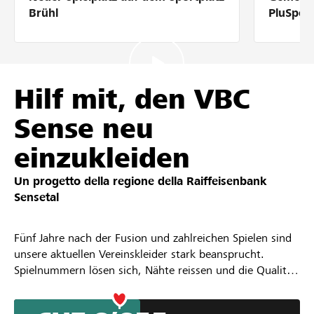
Partner / Banche Raiffeisen
Brühl
PluSpor
Collegarsi
Hilf mit, den VBC
Sense neu
Registrazione
einzukleiden
Un progetto della regione della
Raiffeisenbank
DE
FR
IT
Sensetal
Fünf Jahre nach der Fusion und zahlreichen Spielen sind
unsere aktuellen Vereinskleider stark beansprucht.
Spielnummern lösen sich, Nähte reissen und die Qualität
lässt sichtbar nach. Um weiterhin geschlossen,
professionell und mit Teamgeist aufzutreten, benötigen