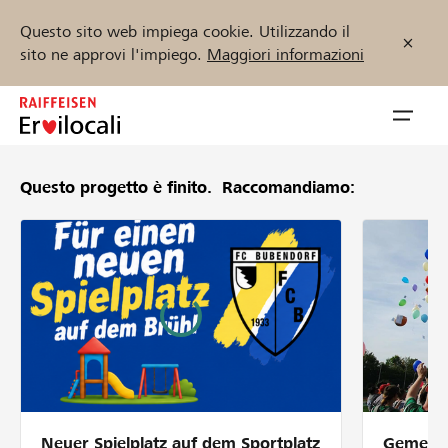
Questo sito web impiega cookie. Utilizzando il
sito ne approvi l'impiego.
Maggiori informazioni
Zum
Inhalt
Navig
springen
öffnen
Questo progetto è finito.
Raccomandiamo:
Inizia ora
Trova progetti e organizzazioni
Sostenere
Aiuto & supporto
Neuer Spielplatz auf dem Sportplatz
Gemeins