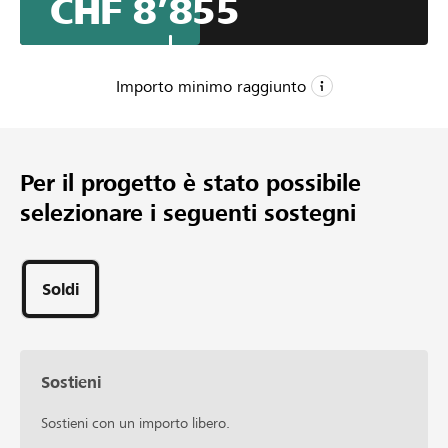
CHF 8’855
wir neue Vereinskleidung für die nächsten Jahre. Mit
eurer Unterstützung können wir diesen nächsten Schritt
gemeinsam gehen.
Importo minimo raggiunto
CHF 7’500
Importo minimo
Per il progetto è stato possibile
CHF 20’000
selezionare i seguenti sostegni
Importo desiderato
130
Sostegni
Soldi
Sostieni
Sostieni con un importo libero.