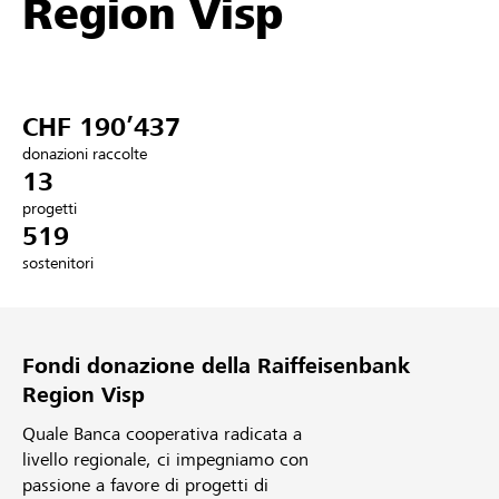
Region Visp
Partner / Banche Raiffeisen
CHF 190’437
Collegarsi
donazioni raccolte
13
Registrazione
progetti
519
sostenitori
DE
FR
IT
Fondi donazione della Raiffeisenbank
Region Visp
Quale Banca cooperativa radicata a
livello regionale, ci impegniamo con
passione a favore di progetti di