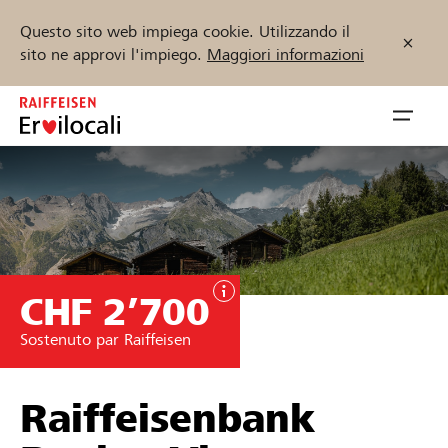
Questo sito web impiega cookie. Utilizzando il
sito ne approvi l'impiego.
Maggiori informazioni
Zum
Inhalt
Navig
springen
öffnen
Inizia ora
CHF 2’700
Trova progetti e organizzazioni
Sostenuto par Raiffeisen
Sostenere
Aiuto & supporto
Raiffeisenbank