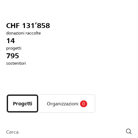
Partner / Banche Raiffeisen
CHF 131’858
donazioni raccolte
Collegarsi
14
progetti
795
Registrazione
sostenitori
DE
FR
IT
Scopri
i
progetti
Progetti
Organizzazioni
0
e
le
organizzazioni
della
Cerca
pagina