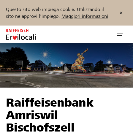
Questo sito web impiega cookie. Utilizzando il
sito ne approvi l'impiego.
Maggiori informazioni
Zum
Inhalt
Navig
springen
öffnen
Inizia ora
Trova progetti e organizzazioni
Raiffeisenbank
Sostenere
Amriswil
Aiuto & supporto
Bischofszell