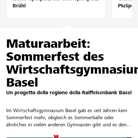
Partner / Banche Raiffeisen
Brühl
PluSpor
Collegarsi
Maturaarbeit:
Sommerfest des
Registrazione
Wirtschaftsgymnasi
Basel
DE
FR
IT
Un progetto della regione della
Raiffeisenbank Basel
Im Wirtschaftsgymnasium Basel gab es seit Jahren kein
Sommerfest mehr, obgleich es Sommerbälle oder
ähnliches in vielen anderen Gymnasien gibt und es den
Wunsch nach einer solchen Veranstaltung schon lange