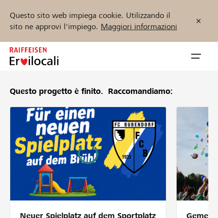
Questo sito web impiega cookie. Utilizzando il
sito ne approvi l'impiego.
Maggiori informazioni
Zum
Inhalt
Navig
springen
öffnen
Questo progetto è finito.
Raccomandiamo:
Inizia ora
Trova progetti e organizzazioni
Sostenere
Aiuto & supporto
Neuer Spielplatz auf dem Sportplatz
Gemeins