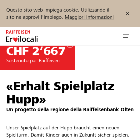
Questo sito web impiega cookie. Utilizzando il
sito ne approvi l'impiego.
Maggiori informazioni
Zum
Inhalt
Navig
springen
öffnen
CHF 2’667
Sostenuto par Raiffeisen
Inizia ora
«Erhalt Spielplatz
Trova progetti e organizzazioni
Hupp»
Un progetto della regione della
Raiffeisenbank Olten
Sostenere
Aiuto & supporto
Unser Spielplatz auf der Hupp braucht einen neuen
Spielturm. Damit Kinder auch in Zukunft sicher spielen,