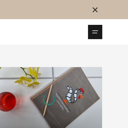
Navigationsm
öffnen
Collegarsi
Registrazione
Inizia ora