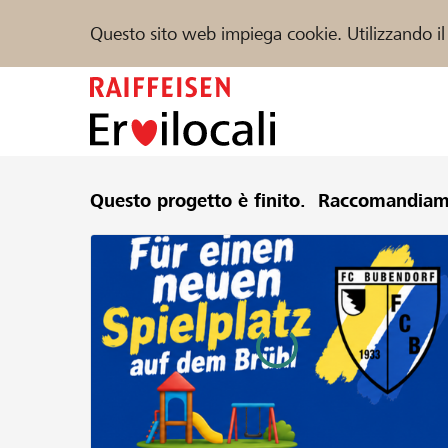
Questo sito web impiega cookie. Utilizzando il
Zum
Inhalt
springen
Sostenere
Questo progetto è finito.
Aiuto & supporto
Raccomandiam
Partner
Trova progetti e organizzazioni
DE
FR
IT