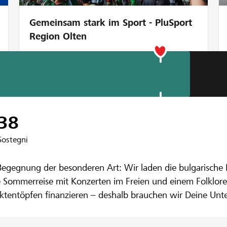
Gemeinsam stark im Sport - PluSport
Region Olten
enbank Bern
onzertreise de
38
Sostegni
n Folkloregrup
Begegnung der besonderen Art: Wir laden die bulgarische 
ne Sommerreise mit Konzerten im Freien und einem Folklor
llektentöpfen finanzieren – deshalb brauchen wir Deine U
ft der «Bagri» finanzieren. Merci!