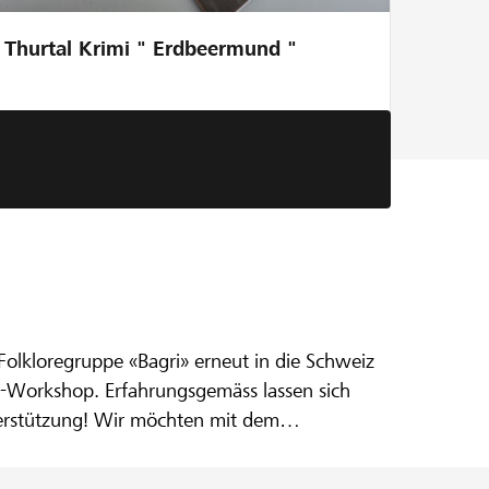
Thurtal Krimi " Erdbeermund "
r
pe «Bagri»
Folkloregruppe «Bagri» erneut in die Schweiz
e-Workshop. Erfahrungsgemäss lassen sich
nterstützung! Wir möchten mit dem