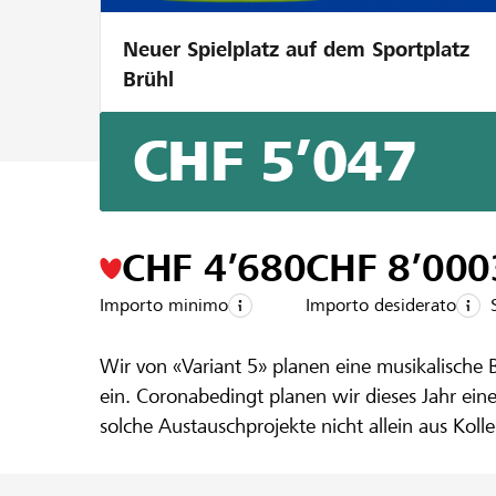
Neuer Spielplatz auf dem Sportplatz
Brühl
CHF 5’047
Un progetto della regione della
Raiffeis
Schweizer K
CHF 4’680
CHF 8’000
Importo minimo
Importo desiderato
bulgarische
Wir von «Variant 5» planen eine musikalische 
ein. Coronabedingt planen wir dieses Jahr ei
solche Austauschprojekte nicht allein aus Ko
Crowdfunding Flüge, Verpflegung und Unterkun