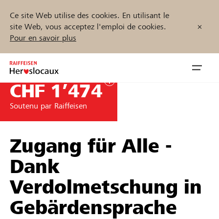
Ce site Web utilise des cookies. En utilisant le
site Web, vous acceptez l'emploi de cookies.
Pour en savoir plus
Zum
Inhalt
Navig
springen
öffnen
CHF 1’474
Soutenu par Raiffeisen
Démarrez maintenant
Zugang für Alle -
Trouvez des projets et des organisations
Dank
Verdolmetschung in
Parrainer
Gebärdensprache
Soutien & assistance