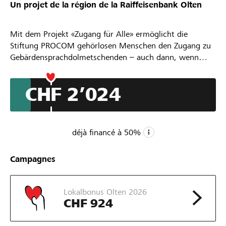
Un projet de la région de la
Raiffeisenbank Olten
Partenaires / Banques Raiffeisen
Mit dem Projekt «Zugang für Alle» ermöglicht die
Stiftung PROCOM gehörlosen Menschen den Zugang zu
Gebärdensprachdolmetschenden – auch dann, wenn
keine Finanzierung durch IV, Behörden oder andere
Se connecter
Stellen möglich ist.
CHF 2’024
Jedes Jahr bleiben tausende wichtige Einsätze ungedeckt.
S'inscrire
Besonders betroffen sind Arzttermine, psychologische
Beratungen oder andere persönliche und wichtige
Gespräche. Genau dort ist verständliche Kommunikation
déjà financé à
50
%
entscheidend.
DE
FR
IT
CHF 4’000
Campagnes
Montant minimum
CHF 20’000
Lokalbonus Olten 2026
Montant désiré
CHF 924
146
Parrainages