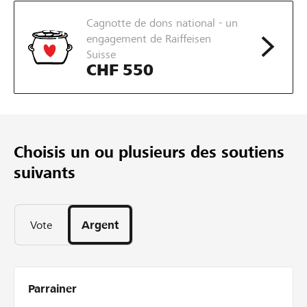
54
Cagnotte de dons national - un
jours
engagement de Raiffeisen
Suisse
CHF 550
Choisis un ou plusieurs des soutiens
suivants
Vote
Argent
Parrainer