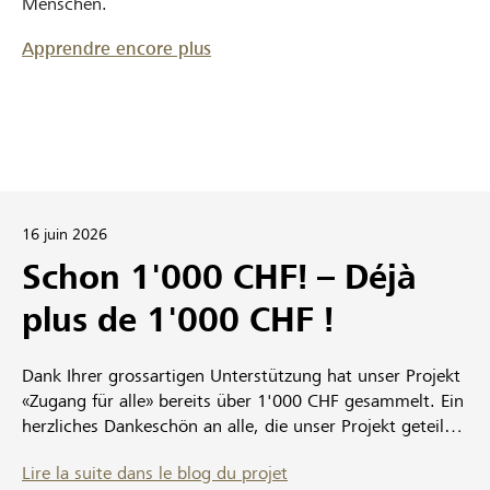
Menschen.
Apprendre encore plus
16 juin 2026
Schon 1'000 CHF! – Déjà
plus de 1'000 CHF !
Dank Ihrer grossartigen Unterstützung hat unser Projekt
«Zugang für alle» bereits über 1'000 CHF gesammelt. Ein
herzliches Dankeschön an alle, die unser Projekt geteilt,
unterstützt oder eine Spende geleistet haben. Jeder
Lire la suite dans le blog du projet
Beitrag hilft uns, Gebärdensprachdolmetscheinsätze zu