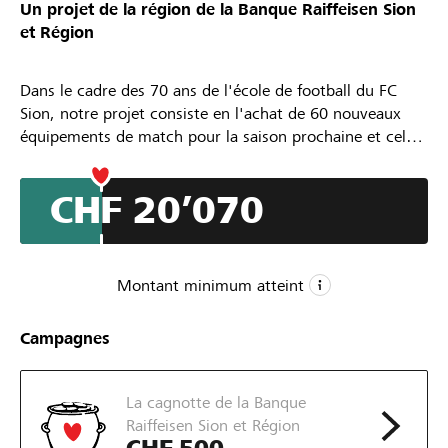
Un projet de la région de la
Banque Raiffeisen Sion
Partenaires / Banques Raiffeisen
et Région
Dans le cadre des 70 ans de l'école de football du FC
Sion, notre projet consiste en l'achat de 60 nouveaux
équipements de match pour la saison prochaine et cela
Se connecter
jusqu'à la saison 2030, offrant à tout notre mouvement
juniors, nos vétérans et notre équipe futsal un nouvel
CHF 20’070
S'inscrire
ensemble de match. Ces maillots auront une symbolique
particulière, car chaque équipe portera une histoire
différente de notre école de football. L'objectif est de
raconter par ces numéros fétiches, les parcours de nos
DE
FR
IT
Montant minimum atteint
valaisannes et valaisans qui ont marqué l'histoire.
CHF 20’000
Campagnes
Montant minimum
CHF 100’000
La cagnotte de la Banque
Montant désiré
Raiffeisen Sion et Région
35
CHF 500