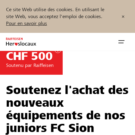
Ce site Web utilise des cookies. En utilisant le
site Web, vous acceptez l'emploi de cookies.
Pour en savoir plus
Zum
Inhalt
Navig
springen
öffnen
CHF 500
Soutenu par Raiffeisen
Démarrez maintenant
Soutenez l'achat des
Trouvez des projets et des organisations
nouveaux
équipements de nos
Parrainer
juniors FC Sion
Soutien & assistance