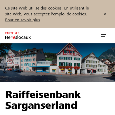
Ce site Web utilise des cookies. En utilisant le
site Web, vous acceptez l'emploi de cookies.
Pour en savoir plus
Zum
Inhalt
Navig
springen
öffnen
Démarrez maintenant
Trouvez des projets et des organisations
Raiffeisenbank
Parrainer
Sarganserland
Soutien & assistance