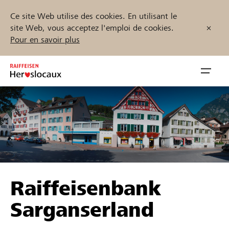
Ce site Web utilise des cookies. En utilisant le
site Web, vous acceptez l'emploi de cookies.
Pour en savoir plus
Zum
Inhalt
Navig
springen
öffnen
Démarrez maintenant
Trouvez des projets et des organisations
Raiffeisenbank
Parrainer
Sarganserland
Soutien & assistance