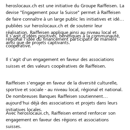
heroslocaux.ch est une initiative du Groupe Raiffeisen. La
devise "Engagement pour la Suisse" permet à Raiffeisen
de faire connaître à un large public les initiatives et idées
publiées sur heroslocaux.ch et de soutenir leur
réalisation. Raiffeisen applique ainsi au niveau local et
Il s'agit d'idées positives, bénéfiques à la communauté,
régional l'idée du financement participatif de manière
ainsi que de projets captivants.
coopérative.
Il s'agit d'un engagement en faveur des associations
suisses et des valeurs coopératives de Raiffeisen.
Raiffeisen s'engage en faveur de la diversité culturelle,
sportive et sociale - au niveau local, régional et national.
De nombreuses Banques Raiffeisen soutiennent
aujourd'hui déjà des associations et projets dans leurs
initiatives locales.
Avec heroslocaux.ch, Raiffeisen entend renforcer son
engagement en faveur des régions et associations
suisses.