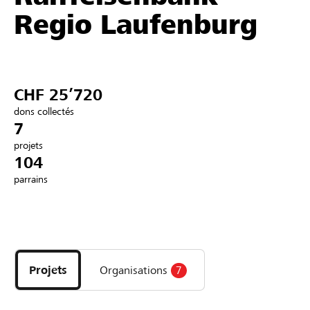
Regio Laufenburg
Partenaires / Banques Raiffeisen
CHF 25’720
Se connecter
dons collectés
7
S'inscrire
projets
104
parrains
DE
FR
IT
Découvrez
les
projets
Projets
Organisations
7
et
organisations