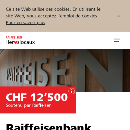
Ce site Web utilise des cookies. En utilisant le
site Web, vous acceptez l'emploi de cookies.
Pour en savoir plus
Zum
Inhalt
Navig
springen
öffnen
Démarrez maintenant
CHF 12’500
Trouvez des projets et des organisations
Soutenu par Raiffeisen
Parrainer
Soutien & assistance
Raiffeisenbank