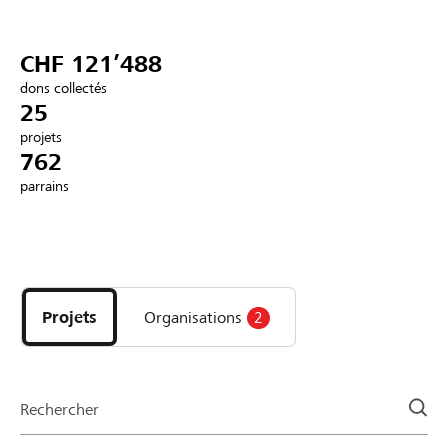
Partenaires / Banques Raiffeisen
CHF 121’488
dons collectés
25
projets
Se connecter
762
parrains
S'inscrire
Découvrez
DE
FR
IT
les
projets
Projets
Organisations
2
et
organisations
de
la
Rechercher
page