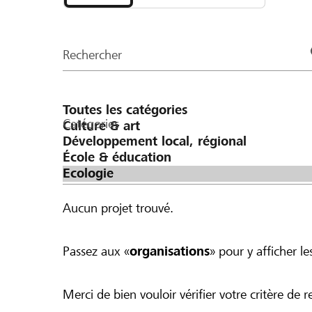
et
organisations
de
Rechercher
la
page
Catégories
Aucun projet trouvé.
Passez aux «
organisations
» pour y afficher les
Merci de bien vouloir vérifier votre critère de r