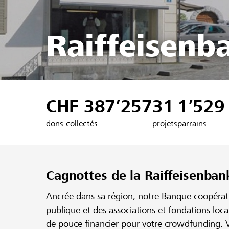
Raiffeisenb
CHF 387’257
31
1’529
dons collectés
projets
parrains
Cagnottes de la Raiffeisenba
Ancrée dans sa région, notre Banque coopérativ
publique et des associations et fondations loc
de pouce financier pour votre crowdfunding. V