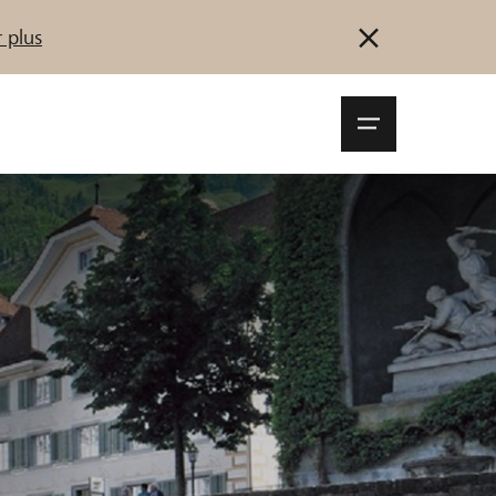
 plus
Navigationsm
öffnen
Se connecter
S'inscrire
Démarrez maintenant