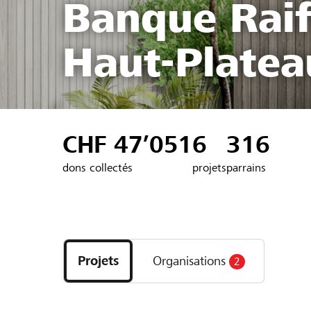
Banque Rai
Haut-Platea
CHF 47’051
6
316
dons collectés
projets
parrains
Découvrez
les
Projets
Organisations
2
projets
et
organisations