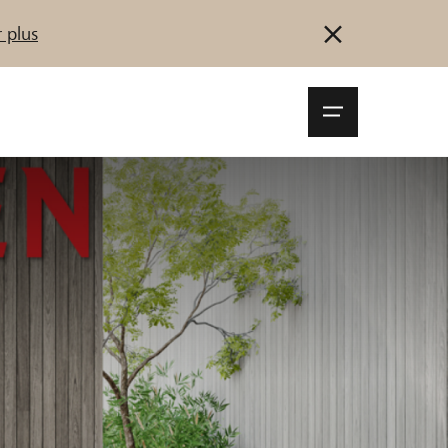
 plus
Navigationsm
öffnen
Se connecter
S'inscrire
Démarrez maintenant