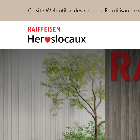
Ce site Web utilise des cookies. En utilisant l
Zum
Inhalt
springen
Parrainer
Soutien & assistance
Parte
Trouvez des projets et des organisations
DE
FR
IT