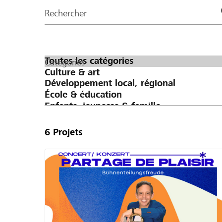
de
Rechercher
la
page
Catégories
6
Projets