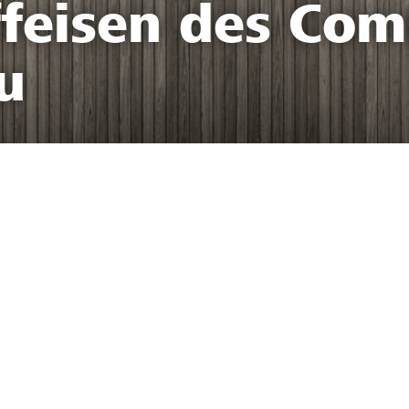
ffeisen des Co
u