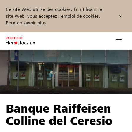
Ce site Web utilise des cookies. En utilisant le
site Web, vous acceptez l'emploi de cookies.
Pour en savoir plus
Zum
Inhalt
Navig
springen
öffnen
Démarrez maintenant
Trouvez des projets et des organisations
Banque Raiffeisen
Parrainer
Colline del Ceresio
Soutien & assistance