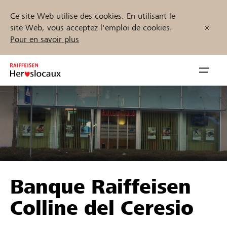
Ce site Web utilise des cookies. En utilisant le
site Web, vous acceptez l'emploi de cookies.
Pour en savoir plus
Zum
Inhalt
Navig
springen
öffnen
Démarrez maintenant
Trouvez des projets et des organisations
Banque Raiffeisen
Parrainer
Colline del Ceresio
Soutien & assistance