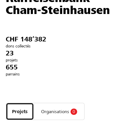
Cham-Steinhausen
Partenaires / Banques Raiffeisen
CHF 148’382
Se connecter
dons collectés
23
S'inscrire
projets
655
parrains
DE
FR
IT
Découvrez
les
projets
Projets
Organisations
0
et
organisations