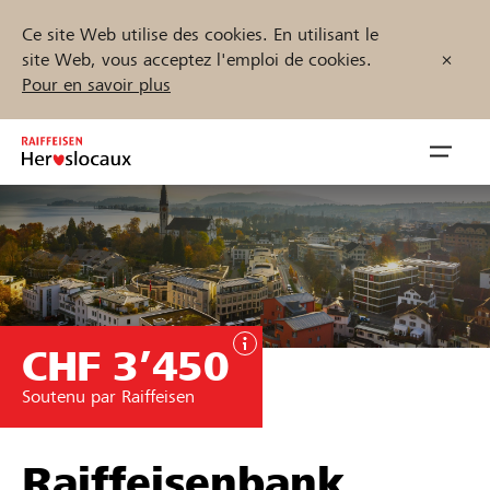
Ce site Web utilise des cookies. En utilisant le
site Web, vous acceptez l'emploi de cookies.
Pour en savoir plus
Zum
Inhalt
Navig
springen
öffnen
Démarrez maintenant
CHF 3’450
Trouvez des projets et des organisations
Soutenu par Raiffeisen
Parrainer
Soutien & assistance
Raiffeisenbank