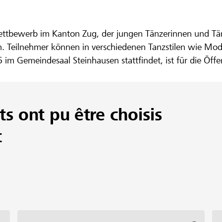
ettbewerb im Kanton Zug, der jungen Tänzerinnen und Tä
eren. Teilnehmer können in verschiedenen Tanzstilen wie 
im Gemeindesaal Steinhausen stattfindet, ist für die Öffe
ompanie aus der Region. Organisiert wird der Wettbewerb 
ung junger Talente verschrieben hat. Ziel ist es, eine inte
ts ont pu être choisis
t