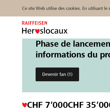
Ce site Web utilise des cookies. En utilisant l
Zum
Inhalt
springen
Phase de lancement
Parrainer
Soutien & assistance
Parte
Un projet de la région de la
Raiffeisenba
informations du pro
Sponsoring 
Trouvez des projets et des organisations
Tanzwettbe
Devenir fan
(1)
DE
FR
IT
CHF 7’000
CHF 35’00