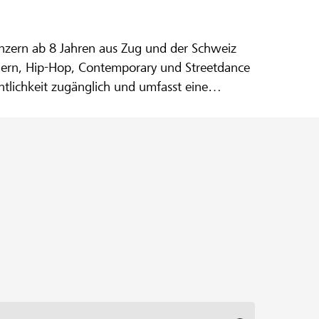
nzern ab 8 Jahren aus Zug und der Schweiz
Modern, Hip-Hop, Contemporary und Streetdance
ntlichkeit zugänglich und umfasst eine
vom Kulturverein Kineta, der sich der
grative Gemeinschaft zu schaffen, in der Kunst