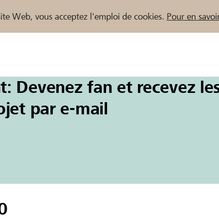
e site Web, vous acceptez l'emploi de cookies.
Pour en savoir
: Devenez fan et recevez les
naires / Banques Raiffeisen
nk Cham-Steinhausen
jet par e-mail
beim Dance Zu
werb in Steinh
0