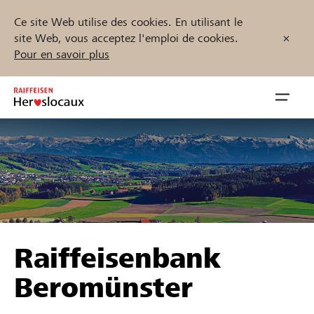
Ce site Web utilise des cookies. En utilisant le
site Web, vous acceptez l'emploi de cookies.
Pour en savoir plus
Zum
Inhalt
Navig
springen
öffnen
Démarrez maintenant
Trouvez des projets et des organisations
Raiffeisenbank
Parrainer
Beromünster
Soutien & assistance