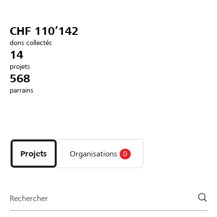
Partenaires / Banques Raiffeisen
CHF 110’142
dons collectés
14
projets
Se connecter
568
parrains
S'inscrire
Découvrez
DE
FR
IT
les
projets
Projets
Organisations
0
et
organisations
de
la
Rechercher
page