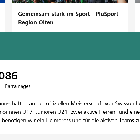
Gemeinsam stark im Sport - PluSport
Region Olten
nk Beromünster
ress für den
0
86
Parrainages
ub Lok Reinac
chaften an der offiziellen Meisterschaft von Swissunihoc
uniorinnen U17, Junioren U21, zwei aktive Herren- und ei
er benötigen wir ein Heimdress und für die aktiven Teams z
tolz tragen wir unser Vereinslogo in der gesamten Schweiz