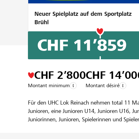
Neuer Spielplatz auf dem Sportplatz
Brühl
CHF 11’859
Un projet de la région de la
Raiffeisenba
Neue Matchd
CHF 2’800
CHF 14’00
Montant minimum
Montant désiré
Unihockeycl
Für den UHC Lok Reinach nehmen total 11 Manns
Junioren, eine Junioren U14, Junioren U16, J
Juniorinnen, Junioren, Spielerinnen und Spiel
sind Blau und Weiss und mit viel Freude und S