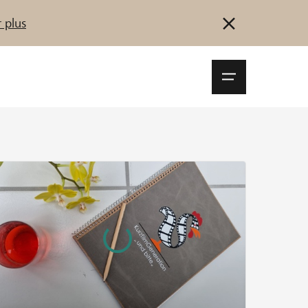
 plus
Navigationsm
öffnen
Se connecter
S'inscrire
Démarrez maintenant