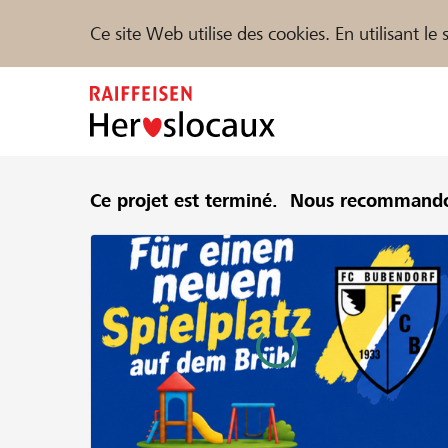
Ce site Web utilise des cookies. En utilisant l
Zum
Inhalt
springen
Parrainer
Ce projet est terminé.
Soutien & assistance
Nous recommando
Parte
Trouvez des projets et des organisations
DE
FR
IT