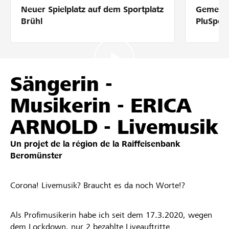
Neuer Spielplatz auf dem Sportplatz
Gemeins
Partenaires / Banques Raiffeisen
Brühl
PluSpor
Se connecter
Sängerin -
Musikerin - ERICA
S'inscrire
ARNOLD - Livemusik
Un projet de la région de la
Raiffeisenbank
DE
FR
IT
Beromünster
Corona! Livemusik? Braucht es da noch Worte!?
Als Profimusikerin habe ich seit dem 17.3.2020, wegen
dem Lockdown, nur 2 bezahlte Liveauftritte