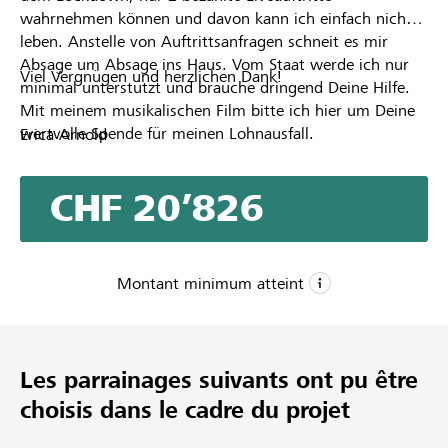
wahrnehmen können und davon kann ich einfach nicht
leben. Anstelle von Auftrittsanfragen schneit es mir
Absage um Absage ins Haus. Vom Staat werde ich nur
Viel Vergnügen und herzlichen Dank!
minimal unterstützt und brauche dringend Deine Hilfe.
Mit meinem musikalischen Film bitte ich hier um Deine
wertvolle Spende für meinen Lohnausfall.
Erica Arnold
CHF 20’826
Montant minimum atteint
CHF 1
Montant minimum
Les parrainages suivants ont pu être
CHF 20’000
choisis dans le cadre du projet
Montant désiré
128