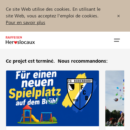
Ce site Web utilise des cookies. En utilisant le
site Web, vous acceptez l'emploi de cookies.
Pour en savoir plus
Zum
Inhalt
Navig
springen
öffnen
Ce projet est terminé.
Nous recommandons:
Démarrez maintenant
Trouvez des projets et des organisations
Parrainer
Soutien & assistance