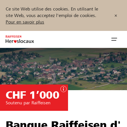
Ce site Web utilise des cookies. En utilisant le
site Web, vous acceptez l'emploi de cookies.
Pour en savoir plus
Zum
Inhalt
Navig
springen
öffnen
Démarrez maintenant
CHF 1’000
Trouvez des projets et des organisations
Soutenu par Raiffeisen
Parrainer
Soutien & assistance
Banque Raiffeisen d'