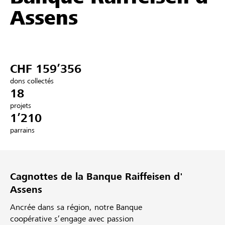
Assens
Partenaires / Banques Raiffeisen
CHF 159’356
Se connecter
dons collectés
18
S'inscrire
projets
1’210
parrains
DE
FR
IT
Cagnottes de la Banque Raiffeisen d'
Assens
Ancrée dans sa région, notre Banque
coopérative s’engage avec passion