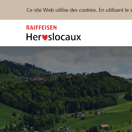
Ce site Web utilise des cookies. En utilisant l
Zum
Inhalt
springen
Parrainer
Soutien & assistance
Parte
Trouvez des projets et des organisations
DE
FR
IT