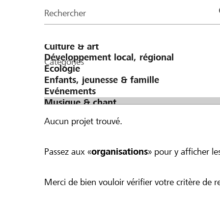
de
Rechercher
la
page
Catégories
Aucun projet trouvé.
Passez aux «
organisations
» pour y afficher les
Merci de bien vouloir vérifier votre critère de r