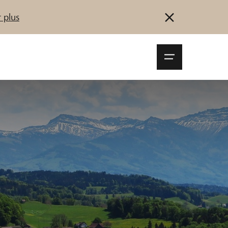
 plus
Navigationsm
öffnen
Se connecter
S'inscrire
Démarrez maintenant