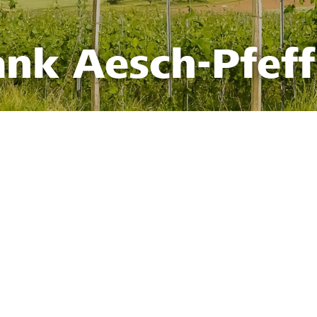
ank Aesch-Pfef