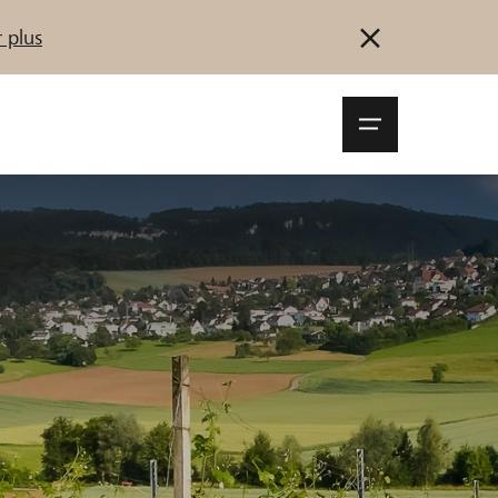
 plus
Navigationsm
öffnen
Se connecter
S'inscrire
Démarrez maintenant