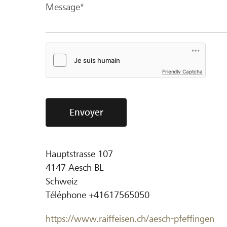
Message*
Friendly Captcha
Envoyer
Hauptstrasse 107
4147
Aesch BL
Schweiz
Téléphone
+41617565050
https://www.raiffeisen.ch/aesch-pfeffingen