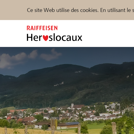
Ce site Web utilise des cookies. En utilisant l
Zum
Inhalt
springen
Parrainer
Soutien & assistance
Parte
Trouvez des projets et des organisations
DE
FR
IT