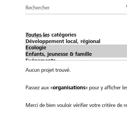
de
Rechercher
la
page
Catégories
Aucun projet trouvé.
Passez aux «
organisations
» pour y afficher les
Merci de bien vouloir vérifier votre critère de r