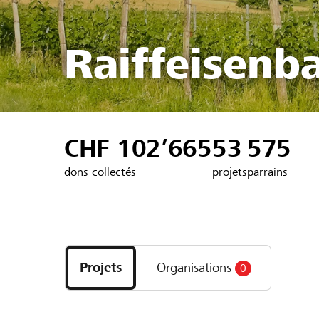
Raiffeisenb
CHF 102’665
53
575
dons collectés
projets
parrains
Découvrez
les
Projets
Organisations
0
projets
et
organisations