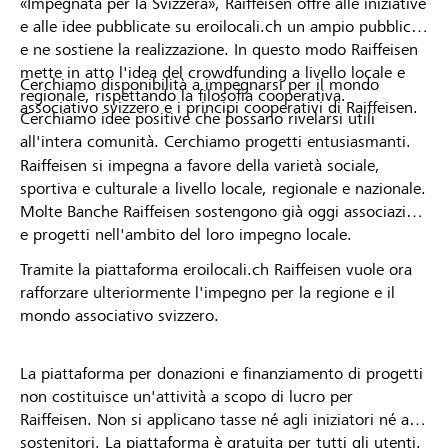
«Impegnata per la Svizzera», Raiffeisen offre alle iniziative
e alle idee pubblicate su eroilocali.ch un ampio pubblico
e ne sostiene la realizzazione. In questo modo Raiffeisen
mette in atto l'idea del crowdfunding a livello locale e
Cerchiamo disponibilità a impegnarsi per il mondo
regionale, rispettando la filosofia cooperativa.
associativo svizzero e i principi cooperativi di Raiffeisen.
Cerchiamo idee positive che possano rivelarsi utili
all'intera comunità. Cerchiamo progetti entusiasmanti.
Raiffeisen si impegna a favore della varietà sociale,
sportiva e culturale a livello locale, regionale e nazionale.
Molte Banche Raiffeisen sostengono già oggi associazioni
e progetti nell'ambito del loro impegno locale.
Tramite la piattaforma eroilocali.ch Raiffeisen vuole ora
rafforzare ulteriormente l'impegno per la regione e il
mondo associativo svizzero.
La piattaforma per donazioni e finanziamento di progetti
non costituisce un'attività a scopo di lucro per
Raiffeisen. Non si applicano tasse né agli iniziatori né ai
sostenitori. La piattaforma è gratuita per tutti gli utenti.