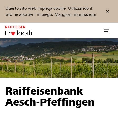
Questo sito web impiega cookie. Utilizzando il
sito ne approvi l'impiego.
Maggiori informazioni
Zum
Inhalt
Navig
springen
öffnen
Inizia ora
Trova progetti e organizzazioni
Raiffeisenbank
Sostenere
Aesch-Pfeffingen
Aiuto & supporto