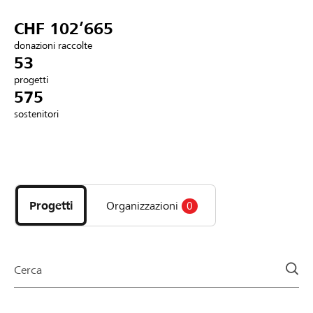
Partner / Banche Raiffeisen
CHF 102’665
donazioni raccolte
53
progetti
Collegarsi
575
sostenitori
Registrazione
Scopri
DE
FR
IT
i
progetti
Progetti
Organizzazioni
0
e
le
organizzazioni
della
Cerca
pagina