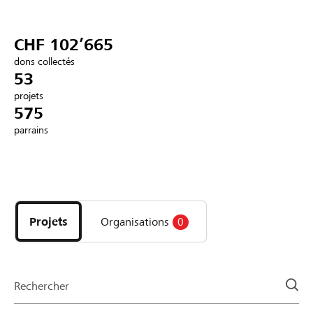
Partenaires / Banques Raiffeisen
CHF 102’665
dons collectés
53
projets
Se connecter
575
parrains
S'inscrire
Découvrez
DE
FR
IT
les
projets
Projets
Organisations
0
et
organisations
de
la
Rechercher
page