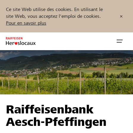
Ce site Web utilise des cookies. En utilisant le
site Web, vous acceptez l'emploi de cookies.
Pour en savoir plus
Zum
Inhalt
Navig
springen
öffnen
Démarrez maintenant
Trouvez des projets et des organisations
Raiffeisenbank
Parrainer
Aesch-Pfeffingen
Soutien & assistance