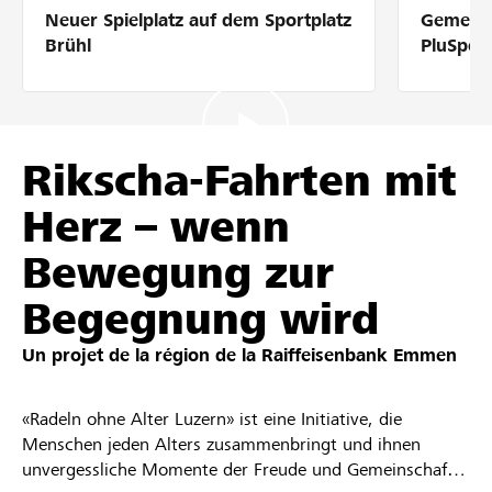
Neuer Spielplatz auf dem Sportplatz
Gemeins
Partenaires / Banques Raiffeisen
Brühl
PluSpor
Se connecter
Rikscha-Fahrten mit
Herz – wenn
S'inscrire
Bewegung zur
Begegnung wird
DE
FR
IT
Un projet de la région de la
Raiffeisenbank Emmen
«Radeln ohne Alter Luzern» ist eine Initiative, die
Menschen jeden Alters zusammenbringt und ihnen
unvergessliche Momente der Freude und Gemeinschaft