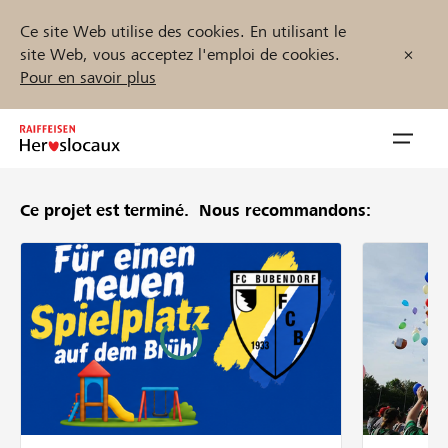
Ce site Web utilise des cookies. En utilisant le
site Web, vous acceptez l'emploi de cookies.
Pour en savoir plus
Zum
Inhalt
Navig
springen
öffnen
Ce projet est terminé.
Nous recommandons:
Démarrez maintenant
Trouvez des projets et des organisations
Parrainer
Soutien & assistance