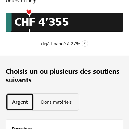
Unterstützung!
CHF 4’355
déjà financé à
27
%
CHF 16’000
Montant minimum
Choisis un ou plusieurs des soutiens
CHF 80’000
suivants
Montant désiré
22
Parrainages
44
Argent
Dons matériels
jours
Parrainer