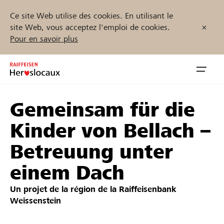
Ce site Web utilise des cookies. En utilisant le
site Web, vous acceptez l'emploi de cookies.
Pour en savoir plus
Zum
Inhalt
Navig
springen
öffnen
Gemeinsam für die
Démarrez maintenant
Kinder von Bellach –
Betreuung unter
Trouvez des projets et des organisations
einem Dach
Parrainer
Un projet de la région de la
Raiffeisenbank
Weissenstein
Soutien & assistance