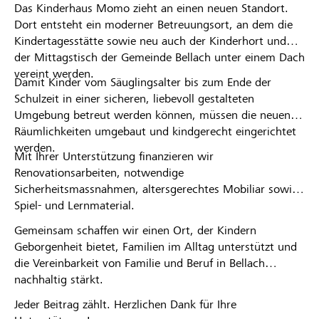
Das Kinderhaus Momo zieht an einen neuen Standort.
Partenaires / Banques Raiffeisen
Dort entsteht ein moderner Betreuungsort, an dem die
Kindertagesstätte sowie neu auch der Kinderhort und
der Mittagstisch der Gemeinde Bellach unter einem Dach
vereint werden.
Damit Kinder vom Säuglingsalter bis zum Ende der
Schulzeit in einer sicheren, liebevoll gestalteten
Se connecter
Umgebung betreut werden können, müssen die neuen
Räumlichkeiten umgebaut und kindgerecht eingerichtet
S'inscrire
werden.
Mit Ihrer Unterstützung finanzieren wir
Renovationsarbeiten, notwendige
Sicherheitsmassnahmen, altersgerechtes Mobiliar sowie
DE
FR
IT
Spiel- und Lernmaterial.
Gemeinsam schaffen wir einen Ort, der Kindern
Geborgenheit bietet, Familien im Alltag unterstützt und
die Vereinbarkeit von Familie und Beruf in Bellach
nachhaltig stärkt.
Jeder Beitrag zählt. Herzlichen Dank für Ihre