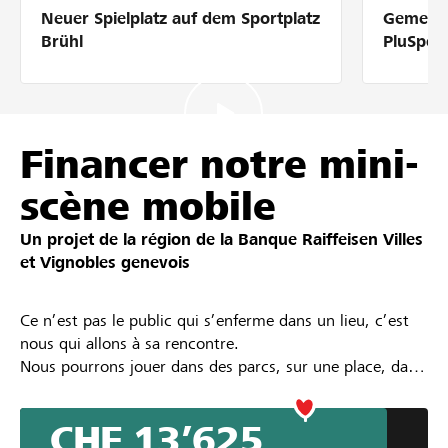
Neuer Spielplatz auf dem Sportplatz
Gemeins
Partenaires / Banques Raiffeisen
Brühl
PluSpor
Se connecter
Financer notre mini-
scène mobile
S'inscrire
Un projet de la région de la
Banque Raiffeisen Villes
et Vignobles genevois
DE
FR
IT
Ce n’est pas le public qui s’enferme dans un lieu, c’est
nous qui allons à sa rencontre.
Nous pourrons jouer dans des parcs, sur une place, dans
la cour d’un préau, entre deux immeubles,
les possibilités sont infinies.
CHF 13’625
Le but du Crowfunding serait d’acquérir notre vélo cargo