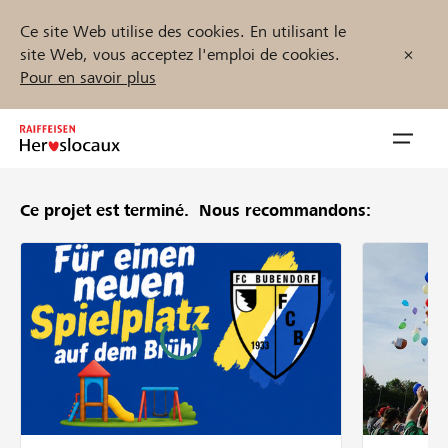
Ce site Web utilise des cookies. En utilisant le
site Web, vous acceptez l'emploi de cookies.
Pour en savoir plus
Zum
Inhalt
Navig
springen
öffnen
Ce projet est terminé.
Nous recommandons:
Démarrez maintenant
Trouvez des projets et des organisations
Parrainer
Soutien & assistance