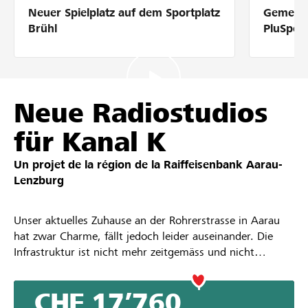
Neuer Spielplatz auf dem Sportplatz
Gemeins
Partenaires / Banques Raiffeisen
Brühl
PluSpor
Se connecter
Neue Radiostudios
für Kanal K
S'inscrire
Un projet de la région de la
Raiffeisenbank Aarau-
Lenzburg
DE
FR
IT
Unser aktuelles Zuhause an der Rohrerstrasse in Aarau
hat zwar Charme, fällt jedoch leider auseinander. Die
Infrastruktur ist nicht mehr zeitgemäss und nicht
hindernisfrei. Kanal K zieht im Frühling 2027 als
Erstmieterin in den KIFF-Neubau in Aarau. Unser Ziel ist
CHF 17’760
es, neue inklusive Radioinfrastruktur anzuschaffen. Für