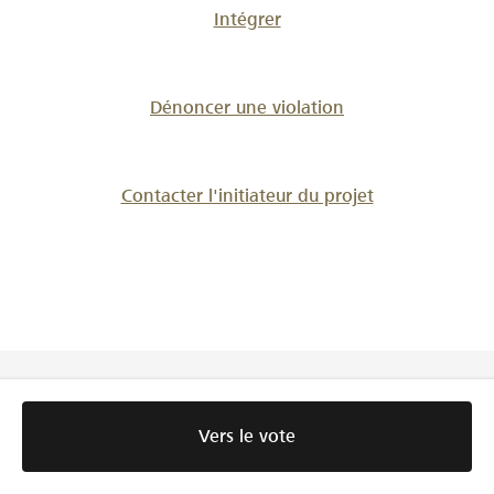
Intégrer
Dénoncer une violation
Contacter l'initiateur du projet
Raiffeisen Suisse
Vers le vote
Raiffeisenplatz
9001 St.Gallen