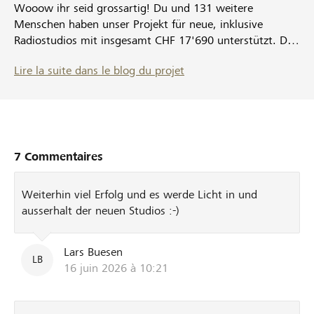
Wooow ihr seid grossartig! Du und 131 weitere
Menschen haben unser Projekt für neue, inklusive
Radiostudios mit insgesamt CHF 17'690 unterstützt. Das
ist mehr, als unser ursprüngliches Ziel (CHF 15'000) -
Lire la suite dans le blog du projet
danke für diese wertvolle Unterstützung, wir freuen uns
sehr. Unseren neuen Studios in unserem neuen Zuhause
(KIFF-Neubau) steht somit nichts mehr im Weg. Unser
Techniker Sämu begibt sich bald auf Shopping Tour für
neues Studio-Equipment. Wir halten dich und alle
Spender*innen natürlich auf dem Laufenden, wie unser
7 Commentaires
Studiobau und der Umzug vorangehen.
Weiterhin viel Erfolg und es werde Licht in und
ausserhalt der neuen Studios :-)
Lars Buesen
LB
16 juin 2026 à 10:21