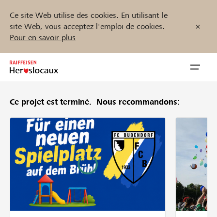
Ce site Web utilise des cookies. En utilisant le
site Web, vous acceptez l'emploi de cookies.
Pour en savoir plus
Zum
Inhalt
Navig
springen
öffnen
Ce projet est terminé.
Nous recommandons:
Démarrez maintenant
Trouvez des projets et des organisations
Parrainer
Soutien & assistance