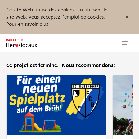
Ce site Web utilise des cookies. En utilisant le
site Web, vous acceptez l'emploi de cookies.
Pour en savoir plus
Zum
Inhalt
Navig
springen
öffnen
Ce projet est terminé.
Nous recommandons:
Démarrez maintenant
Trouvez des projets et des organisations
Parrainer
Soutien & assistance