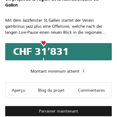
Gallen
Mit dem Jazzfenster St.Gallen startet der Verein
gambrinus jazz plus eine Offensive, welche nach der
langen Live-Pause einen neuen Blick in die regionale
Jazz(plus)-Szene ermöglichen und ihr zu neuer
Öffentlichkeit und damit zu neuem Publikum verhelfen
CHF 31’831
soll: Ende Mai 2021 werden acht Auftritte von St.Galler
Formationen mit Video und Audio professionell
aufgezeichnet und mit Interviews zu 45-minütigen
Sendungen geschnitten, die ab 22. August u.a. im
Montant minimum atteint
Ostschweizer Fernsehen tvo gezeigt werden.
CHF 11’000
Aperçu
Blog du projet
Commentaires
Montant minimum
CHF 30’000
Montant désiré
190
Parrainer maintenant