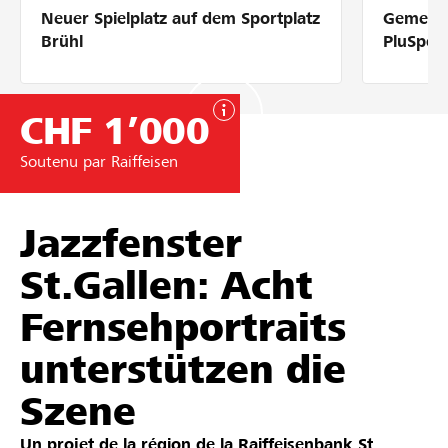
Neuer Spielplatz auf dem Sportplatz
Gemeins
Partenaires / Banques Raiffeisen
Brühl
PluSpor
CHF 1’000
Se connecter
Soutenu par Raiffeisen
S'inscrire
Jazzfenster
St.Gallen: Acht
DE
FR
IT
Fernsehportraits
unterstützen die
Szene
Un projet de la région de la
Raiffeisenbank St.