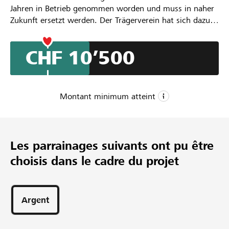
Jahren in Betrieb genommen worden und muss in naher
Zukunft ersetzt werden. Der Trägerverein hat sich dazu
entschlossen, die sich gegenwärtig bietende Gelegenheit
zu nutzen, die Chasa Jaura an das Verteilsystem des
CHF 10’500
Wärmeverbunds Valchava anzuschliessen, welcher eine
automatische Holzschnitzelheizung betreiben und im
Frühjahr 2026 die Produktion aufnehmen wird.
Montant minimum atteint
CHF 5’000
Montant minimum
Les parrainages suivants ont pu être
CHF 27’000
choisis dans le cadre du projet
Montant désiré
42
Parrainages
Argent