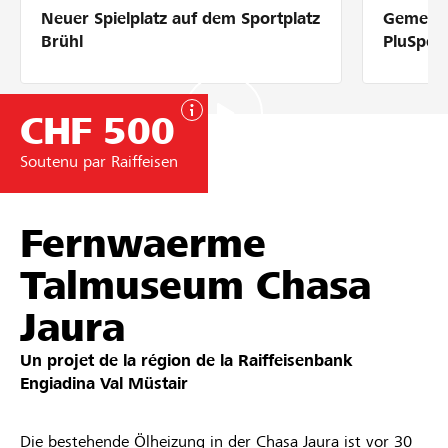
Neuer Spielplatz auf dem Sportplatz
Gemeins
Partenaires / Banques Raiffeisen
Brühl
PluSpor
CHF 500
Se connecter
Soutenu par Raiffeisen
S'inscrire
Fernwaerme
Talmuseum Chasa
DE
FR
IT
Jaura
Un projet de la région de la
Raiffeisenbank
Engiadina Val Müstair
Die bestehende Ölheizung in der Chasa Jaura ist vor 30