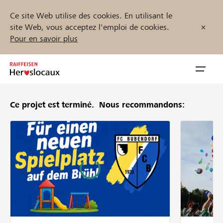
Ce site Web utilise des cookies. En utilisant le
site Web, vous acceptez l'emploi de cookies.
Pour en savoir plus
Zum
Inhalt
Navig
springen
öffnen
Ce projet est terminé.
Nous recommandons:
Démarrez maintenant
Trouvez des projets et des organisations
Parrainer
Soutien & assistance