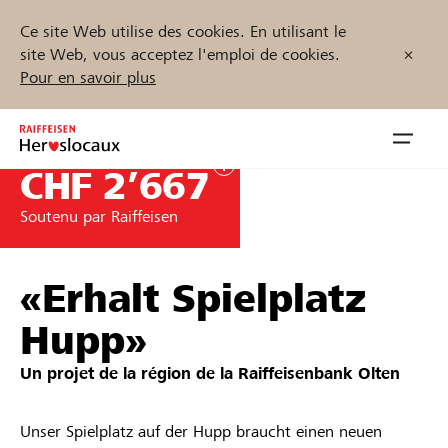
Ce site Web utilise des cookies. En utilisant le
site Web, vous acceptez l'emploi de cookies.
Pour en savoir plus
Zum
Inhalt
Navig
springen
öffnen
CHF 2’667
Soutenu par Raiffeisen
Démarrez maintenant
«Erhalt Spielplatz
Trouvez des projets et des organisations
Hupp»
Un projet de la région de la
Raiffeisenbank Olten
Parrainer
Soutien & assistance
Unser Spielplatz auf der Hupp braucht einen neuen