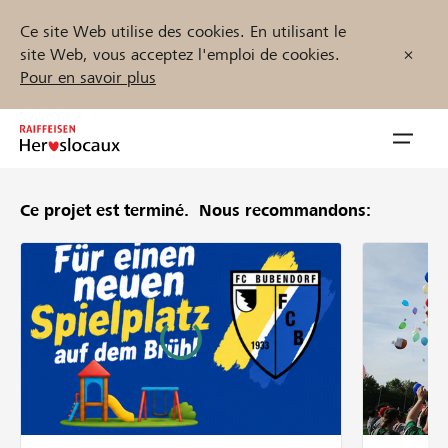
Ce site Web utilise des cookies. En utilisant le
site Web, vous acceptez l'emploi de cookies.
Pour en savoir plus
Zum
Inhalt
Navig
springen
öffnen
Ce projet est terminé.
Nous recommandons:
Démarrez maintenant
Trouvez des projets et des organisations
Parrainer
Soutien & assistance