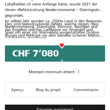
Lokalhelden.ch seine Anfänge hatte, wurde 2021 der
Verein «Rehkitzrettung Niedersimmental – Diemtigtal»
gegründet.
Im selben Jahr wurden ca. 250Ha Land in den Regionen
Dies sind beeindruckende Zahlen, welche zeigen, dass
Niedersimmental, Diemtigtal, Wimmis, Reutigen und
das Angebot welches Landwirte vor Anzeigen und
Spiez mit einer mit Wärmebild ausgestatteten Drohne
Bussen und Rehkitze vor dem beinahe sicheren Mähtod
auf Rehkitze abgeflogen.
schützt, immer häufiger genutzt wird.
Im Jahr 2024 waren es bereits 850Ha und 63 gerettete
Rehkitze. 2025 wurden dann erstmals über 1000Ha Feld
CHF 7’080
abgeflogen.
Montant minimum atteint
CHF 4’000
Aperçu
Blog du projet
Commentaires
Montant minimum
CHF 7’000
Montant désiré
Parrainer maintenant