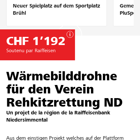
Neuer Spielplatz auf dem Sportplatz
Gemeins
Partenaires / Banques Raiffeisen
Brühl
PluSpor
CHF 1’192
Se connecter
Soutenu par Raiffeisen
S'inscrire
Wärmebilddrohne
für den Verein
DE
FR
IT
Rehkitzrettung ND
Un projet de la région de la
Raiffeisenbank
Niedersimmental
Aus dem einstigen Projekt welches auf der Plattform