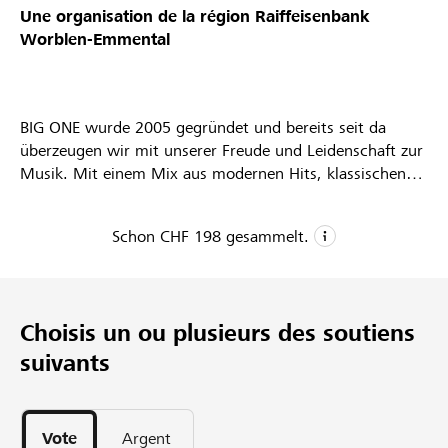
Une organisation de la région
Raiffeisenbank
Partenaires / Banques Raiffeisen
Worblen-Emmental
BIG ONE wurde 2005 gegründet und bereits seit da
Se connecter
überzeugen wir mit unserer Freude und Leidenschaft zur
Musik. Mit einem Mix aus modernen Hits, klassischen
Melodien und einzigartigen Arrangements bringen wir
S'inscrire
Freude, Emotion und Gänsehautmomente auf die Bühne.
Schon
CHF 198
gesammelt.
CHF 198
DE
FR
IT
Dons collectés
Choisis un ou plusieurs des soutiens
140
suivants
Parrainages
Vote
Argent