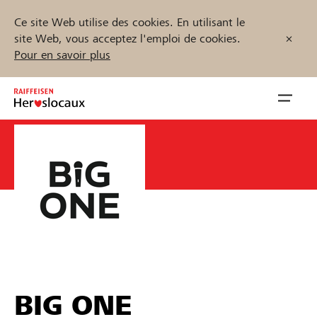
Ce site Web utilise des cookies. En utilisant le
site Web, vous acceptez l'emploi de cookies.
Pour en savoir plus
Zum
Inhalt
Navig
springen
öffnen
CHF 138
Démarrez maintenant
Soutenu par Raiffeisen
Trouvez des projets et des organisations
Parrainer
BIG ONE
Soutien & assistance