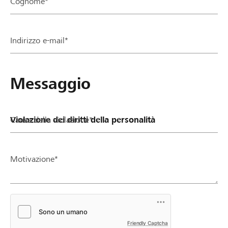
Cognome*
Partner / Banche Raiffeisen
Indirizzo e-mail*
Collegarsi
Messaggio
Registrazione
Causa della violazione*
DE
FR
IT
Motivazione*
Friendly Captcha