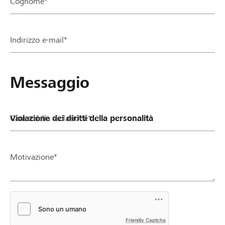
Cognome*
Partner / Banche Raiffeisen
Indirizzo e-mail*
Collegarsi
Messaggio
Registrazione
Causa della violazione*
DE
FR
IT
Motivazione*
Friendly Captcha