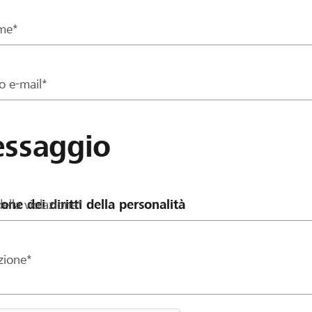
me*
zo e-mail*
ssaggio
ella violazione*
zione*