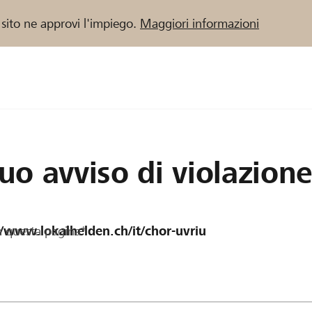
 sito ne approvi l'impiego.
Maggiori informazioni
 / Banche Raiffeisen
tuo avviso di violazion
a questa pagina*