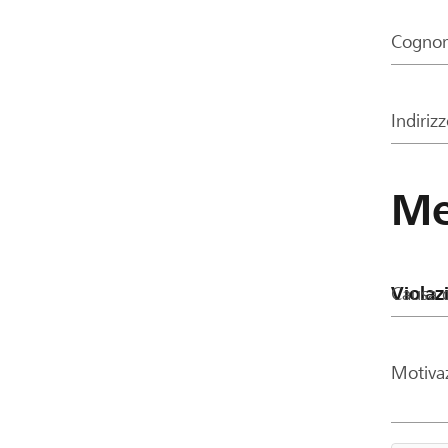
Cogno
Indiriz
Me
Causa d
Motiva