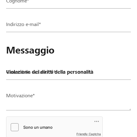
Cognome*
Partner / Banche Raiffeisen
Indirizzo e-mail*
Collegarsi
Messaggio
Registrazione
Causa della violazione*
DE
FR
IT
Motivazione*
Friendly Captcha