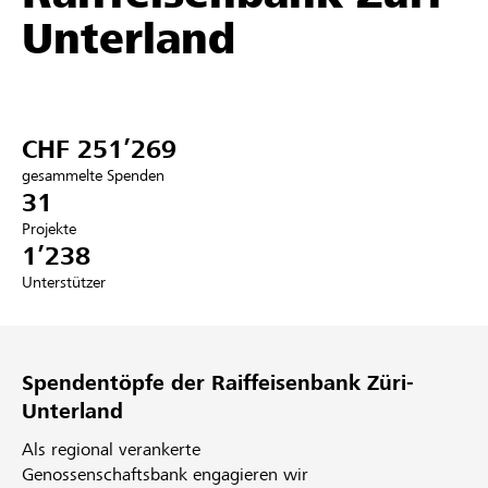
Unterland
Partner / Raiffeisenbank
CHF 251’269
Anmelden
gesammelte Spenden
31
Registrieren
Projekte
1’238
Unterstützer
DE
FR
IT
Spendentöpfe der Raiffeisenbank Züri-
Unterland
Als regional verankerte
Genossenschaftsbank engagieren wir