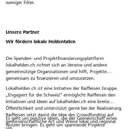
weniger Filter.
abgelehnt wurdest. * Die Raiffeisenbank Züri-
Unterland behält sich das Recht vor, Projekte oder
Organisationsprofile vom Lokalbonus
auszuschliessen.
Unsere Partner
Wir fördern lokale Heldentaten
Die Spenden- und Projektfinanzierungsplattform
lokalhelden.ch richtet sich an Vereine und andere
gemeinnützige Organisationen und hilft, Projekte
gemeinsam zu finanzieren und umzusetzen.
Lokalhelden.ch ist eine Initiative der Raiffeisen Gruppe.
„Engagiert für die Schweiz“ ermöglicht Raiffeisen den
Initiativen und Ideen auf lokalhelden.ch eine breite
Öffentlichkeit und unterstützt gerne bei der Realisierung.
Raiffeisen setzt damit die Idee des Crowdfunding auf
Es geht um positive Ideen, die der Gemeinschaft einen
genossenschaftliche Art und Weise lokal und regional
Nutzen bringen. Es geht um spannende Projekte.
um.