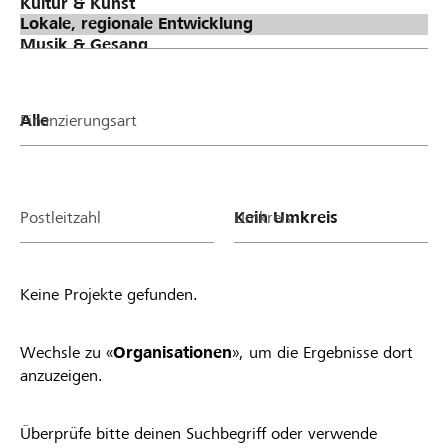
zu stimmen. Phase 3: Verteilung Lokalbonus
(Spendentopf von Raiffeisen) an erfolgreiche
Projekte & Organisationen Je mehr Stimmen ein
Projekt oder ein Verein/eine Stiftung gesammelt
hat, desto höher fällt der Anteil am Lokalbonus
Finanzierungsart
von Raiffeisen aus. Alle Projekte und
Vereine/Stiftungen mit mindestens einer Stimme
profitieren. Teilnahmebedingungen Sobald du ein
Projekt startest oder ein Organisationsprofil auf
Postleitzahl
Umkreis
lokalhelden.ch aktivierst, nimmst du automatisch
am Lokalbonus teil und profitierst. Einzige
Voraussetzung: Dein Projekt ist gemeinnützig und
Keine Projekte gefunden.
wird lokal umgesetzt bzw. dein Verein/deine
Stiftung ist in der Region aktiv. Zudem gelten die
allgemeinen Richtlinien von lokalhelden.ch* Unter
Wechsle zu «
Organisationen
», um die Ergebnisse dort
"Bankregion" siehst du 14 Tagen nachdem deine
anzuzeigen.
Organisation aktiv geschaltet wurde oder dein
Projekt in die Startphase gewechselt hat, ob du
Überprüfe bitte deinen Suchbegriff oder verwende
von deiner Raiffeisenbank angenommen oder