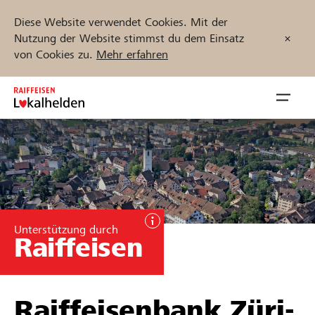
Diese Website verwendet Cookies. Mit der
Nutzung der Website stimmst du dem Einsatz
von Cookies zu.
Mehr erfahren
Zum
Inhalt
Navig
springen
öffnen
Jetzt starten
Projekte und Organisationen finden
Unterstützung durch
Raiffeisen
Unterstützen
Hilfe & Support
Raiffeisenbank Züri-